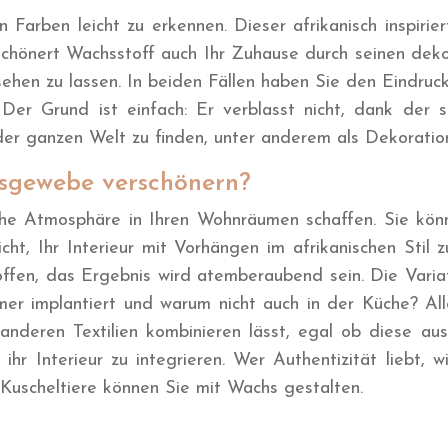
arben leicht zu erkennen. Dieser afrikanisch inspiriert
schönert Wachsstoff auch Ihr Zuhause durch seinen dek
en zu lassen. In beiden Fällen haben Sie den Eindruck,
Der Grund ist einfach: Er verblasst nicht, dank der 
der ganzen Welt zu finden, unter anderem als Dekoratio
hsgewebe verschönern?
iche Atmosphäre in Ihren Wohnräumen schaffen. Sie kö
cht, Ihr Interieur mit Vorhängen im afrikanischen Stil 
ffen, das Ergebnis wird atemberaubend sein. Die Variat
r implantiert und warum nicht auch in der Küche? Alles
 anderen Textilien kombinieren lässt, egal ob diese aus
hr Interieur zu integrieren. Wer Authentizität liebt, 
Kuscheltiere können Sie mit Wachs gestalten.